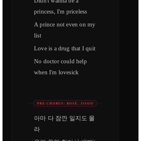
Didn't wanna be a
princess, I'm priceless
A prince not even on my
list
Love is a drug that I quit
No doctor could help
when I'm lovesick
PRE-CHORUS: ROSÉ, JISOO
아마 다 잠깐 일지도 몰
라