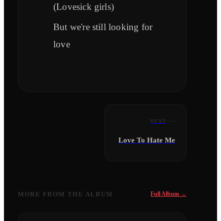
(Lovesick girls)
But we're still looking for
love
NEXT
Love To Hate Me
MORE FROM
THE ALBUM
Full Album →