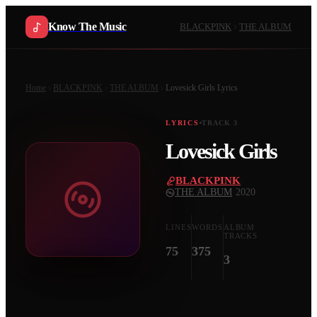
Know The Music
BLACKPINK
THE ALBUM
Home
BLACKPINK
THE ALBUM
Lovesick Girls
Lyrics
LYRICS
TRACK
3
Lovesick Girls
BLACKPINK
·
THE ALBUM
·
2020
LINES
WORDS
ALBUM
TRACKS
75
375
3