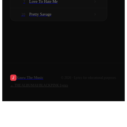
Love To Hate Me
7
Pretty Savage
10
Know The Music
©
2026
· Lyrics for educational purposes.
←
THE ALBUM
All
BLACKPINK
Lyrics