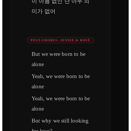
이 아픔 없인 난 아무 의
미가 없어
POST-CHORUS: JENNIE & ROSÉ
But we were born to be
alone
Yeah, we were born to be
alone
Yeah, we were born to be
alone
But why we still looking
for love?