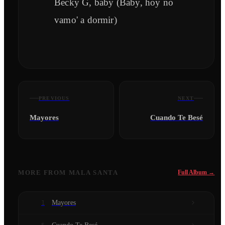
Becky G, baby (Baby, hoy no
vamo' a dormir)
PREVIOUS
NEXT
Mayores
Cuando Te Besé
MORE FROM
MALA SANTA
Full Album →
Mayores
1