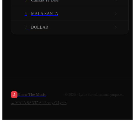
Cuando Te Besé
5
MALA SANTA
6
DOLLAR
7
Know The Music
©
2026
· Lyrics for educational purposes.
←
MALA SANTA
All
Becky G
Lyrics