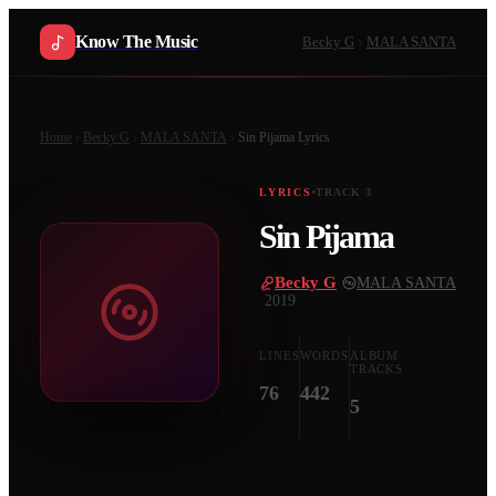
Know The Music
Becky G
MALA SANTA
Home
Becky G
MALA SANTA
Sin Pijama
Lyrics
LYRICS
TRACK
3
Sin Pijama
Becky G
·
MALA SANTA
·
2019
LINES
WORDS
ALBUM
TRACKS
76
442
5