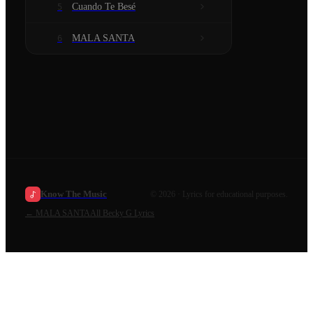
Cuando Te Besé
5
MALA SANTA
6
Know The Music
©
2026
· Lyrics for educational purposes.
←
MALA SANTA
All
Becky G
Lyrics