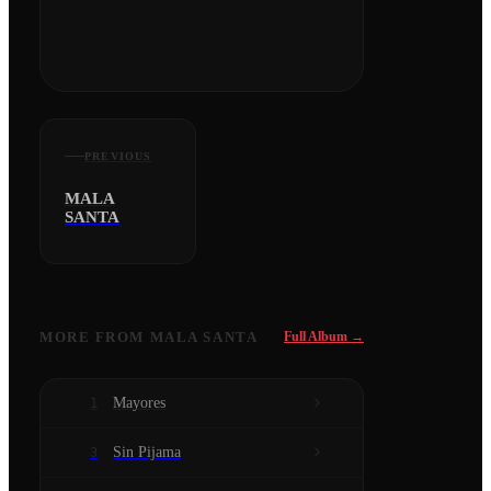
PREVIOUS
MALA
SANTA
MORE FROM
MALA SANTA
Full Album →
Mayores
1
Sin Pijama
3