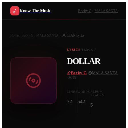
Know The Music
Becky G
MALA SANTA
Home
Becky G
MALA SANTA
DOLLAR
Lyrics
LYRICS
TRACK
7
DOLLAR
Becky G
·
MALA SANTA
·
2019
LINES
WORDS
ALBUM
TRACKS
72
542
5