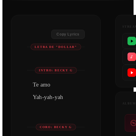
STREA
Copy Lyrics
LETRA DE "DOLLAR"
INTRO: BECKY G
Te amo
Yah-yah-yah
ALBUM
CORO: BECKY G