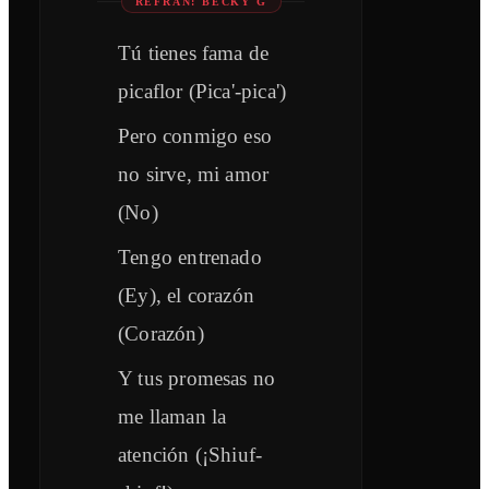
REFRÁN: BECKY G
Tú tienes fama de
picaflor (Pica'-pica')
Pero conmigo eso
no sirve, mi amor
(No)
Tengo entrenado
(Ey), el corazón
(Corazón)
Y tus promesas no
me llaman la
atención (¡Shiuf-