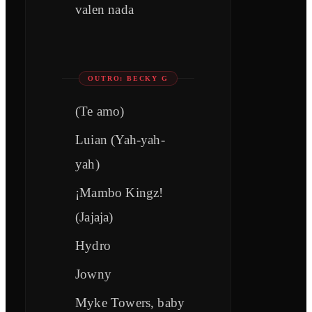
valen nada
OUTRO: BECKY G
(Te amo)
Luian (Yah-yah-
yah)
¡Mambo Kingz!
(Jajaja)
Hydro
Jowny
Myke Towers, baby