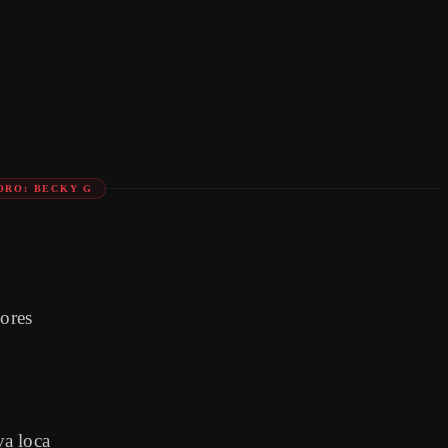
ORO: BECKY G
lores
va loca