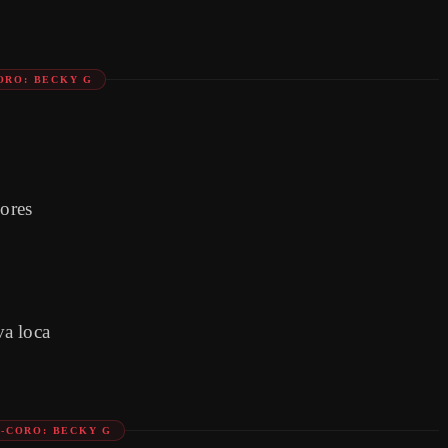
ORO: BECKY G
lores
va loca
-CORO: BECKY G