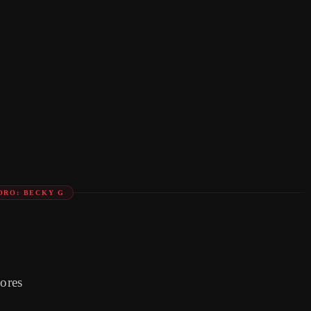
ORO: BECKY G
lores