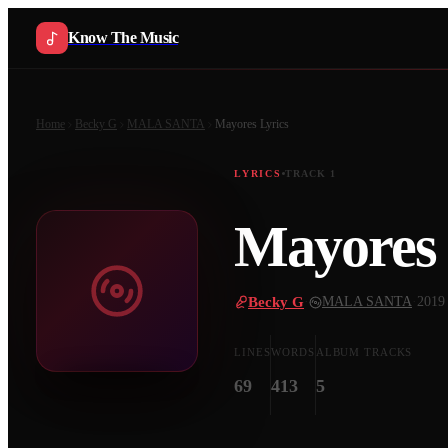
Know The Music
Home
Becky G
MALA SANTA
Mayores
Lyrics
LYRICS
TRACK
1
Mayores
Becky G
·
MALA SANTA
·
2019
LINES
WORDS
ALBUM TRACKS
69
413
5