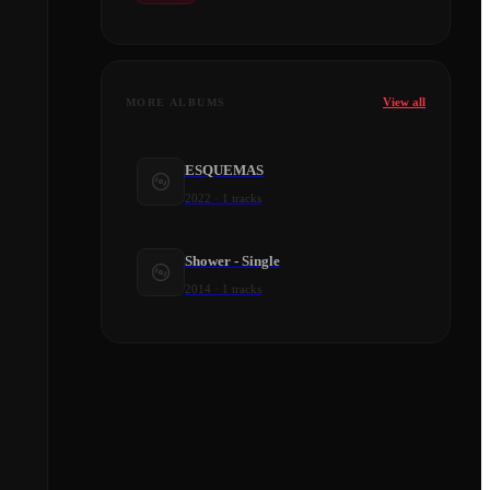
View all
MORE ALBUMS
ESQUEMAS
2022
·
1
tracks
Shower - Single
2014
·
1
tracks