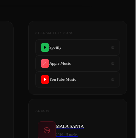
STREAM THIS SONG
Spotify
Apple Music
YouTube Music
ALBUM
MALA SANTA
2019
·
5
tracks