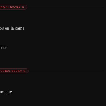
RSO 1: BECKY G
os en la cama
rías
-CORO: BECKY G
amante