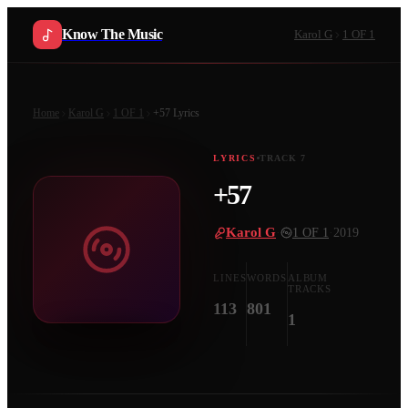
Know The Music
Karol G
1 OF 1
Home
Karol G
1 OF 1
+57
Lyrics
LYRICS
TRACK
7
+57
Karol G
·
1 OF 1
·
2019
LINES
WORDS
ALBUM
TRACKS
113
801
1