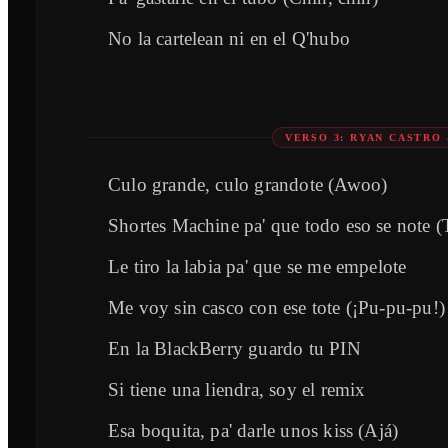
No la cartelean ni en el Q'hubo
VERSO 3: RYAN CASTRO
Culo grande, culo grandote (Awoo)
Shortes Machine pa' que todo eso se note (T
Le tiro la labia pa' que se me empelote
Me voy sin casco con ese tote (¡Pu-pu-pu!)
En la BlackBerry guardo tu PIN
Si tiene una liendra, soy el remix
Esa boquita, pa' darle unos kiss (Ajá)