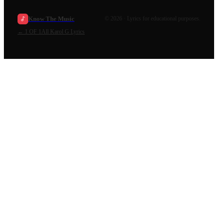
Know The Music
©
2026
· Lyrics for educational purposes.
←
1 OF 1
All
Karol G
Lyrics