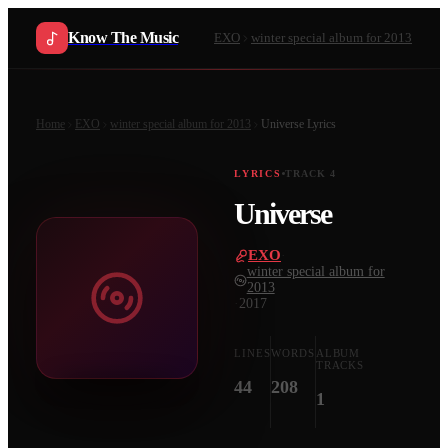
Know The Music
EXO
winter special album for 2013
Home
EXO
winter special album for 2013
Universe
Lyrics
LYRICS
TRACK
4
Universe
EXO
·
winter special album for
2013
·
2017
LINES
WORDS
ALBUM
TRACKS
44
208
1