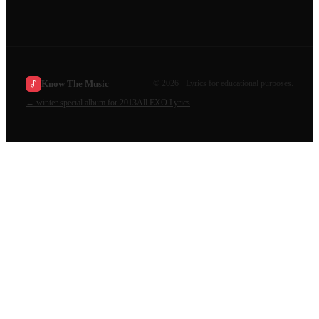
Know The Music
©
2026
· Lyrics for educational purposes.
←
winter special album for 2013
All
EXO
Lyrics