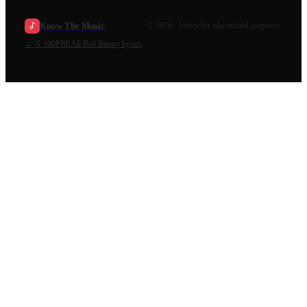
Know The Music
©
2026
· Lyrics for educational purposes.
←
X 100PRE
All
Bad Bunny
Lyrics