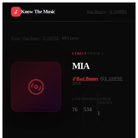
Know The Music
Bad Bunny
X 100PRE
Home
Bad Bunny
X 100PRE
MIA
Lyrics
LYRICS
TRACK
5
MIA
Bad Bunny
·
X 100PRE
·
2018
LINES
WORDS
ALBUM
TRACKS
76
534
1