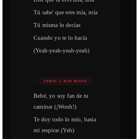
Tú sabe' que eres mía, mía
Tú misma lo decías
Cuando yo te lo hacía
(Yeah-yeah-yeah-yeah)
VERSO 1: BAD BUNNY
Bebé, yo soy fan de tu
caminar (¡Wouh!)
Te doy todo lo mío, hasta
mi respirar (Yeh)